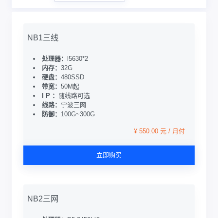
NB1三线
处理器：
l5630*2
内存：
32G
硬盘：
480SSD
带宽：
50M起
I P ：
随线路可选
线路：
宁波三网
防御：
100G~300G
¥ 550.00 元 / 月付
立即购买
NB2三网