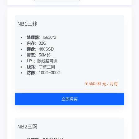
NB1三线
处理器：
l5630*2
内存：
32G
硬盘：
480SSD
带宽：
50M起
I P ：
随线路可选
线路：
宁波三网
防御：
100G~300G
¥ 550.00 元 / 月付
立即购买
NB2三网