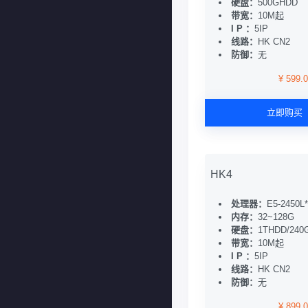
硬盘：
500GHDD
带宽：
10M起
I P ：
5IP
线路：
HK CN2
防御：
无
¥ 599.
立即购买
HK4
处理器：
E5-2450L
内存：
32~128G
硬盘：
1THDD/240
带宽：
10M起
I P ：
5IP
线路：
HK CN2
防御：
无
¥ 899.