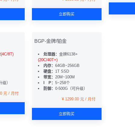
立即购买
BGP-金牌/铂金
2
(4C/8T)
处理器：
金牌6138+
B
(20C/40T+)
内存：
64GB~256GB
硬盘：
1T SSD
带宽：
20M~100M
可升级）
I P：
5~258个
防御：
0-500G（可升级）
00 元 / 月付
¥ 1299.00 元 / 月付
立即购买