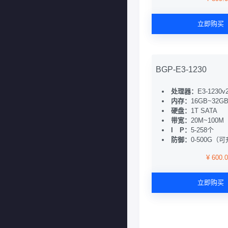
立即购买
BGP-E3-1230
处理器：
E3-1230v
内存：
16GB~32G
硬盘：
1T SATA
带宽：
20M~100M
I P：
5-258个
防御：
0-500G（
¥ 600.
立即购买