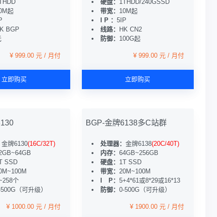
THDD
硬盘：
1THDD/240GSSD
0M起
带宽：
10M起
P
I P ：
5IP
K BGP
线路：
HK CN2
无
防御：
100G起
¥ 999.00 元 / 月付
¥ 999.00 元 / 月付
立即购买
立即购买
130
BGP-金牌6138多C站群
：
金牌6130
(16C/32T)
处理器：
金牌6138
(20C/40T)
2GB~64GB
内存：
64GB~256GB
T SSD
硬盘：
1T SSD
0M~100M
带宽：
20M~100M
~258个
I P：
5+4*61或8*29或16*13
-500G（可升级）
防御：
0-500G（可升级）
¥ 1000.00 元 / 月付
¥ 1900.00 元 / 月付