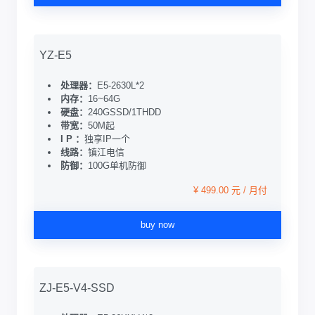
YZ-E5
处理器：
E5-2630L*2
内存：
16~64G
硬盘：
240GSSD/1THDD
带宽：
50M起
I P ：
独享IP一个
线路：
镇江电信
防御：
100G单机防御
¥ 499.00 元 / 月付
buy now
ZJ-E5-V4-SSD