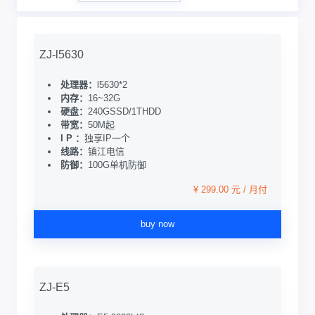
ZJ-l5630
处理器：
l5630*2
内存：
16~32G
硬盘：
240GSSD/1THDD
带宽：
50M起
I P ：
独享IP一个
线路：
镇江电信
防御：
100G单机防御
¥ 299.00 元 / 月付
buy now
ZJ-E5