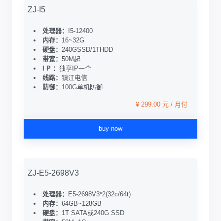
ZJ-I5
处理器：
I5-12400
内存：
16~32G
硬盘：
240GSSD/1THDD
带宽：
50M起
I P ：
独享IP一个
线路：
镇江电信
防御：
100G单机防御
¥ 299.00 元 / 月付
buy now
ZJ-E5-2698V3
处理器：
E5-2698V3*2(32c/64t)
内存：
64GB~128GB
硬盘：
1T SATA或240G SSD