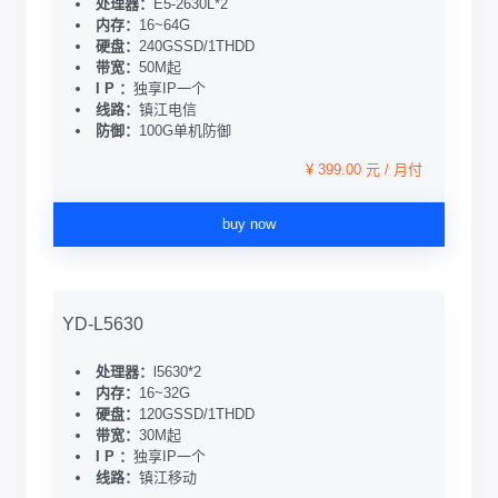
处理器：
E5-2630L*2
内存：
16~64G
硬盘：
240GSSD/1THDD
带宽：
50M起
I P ：
独享IP一个
线路：
镇江电信
防御：
100G单机防御
¥ 399.00 元 / 月付
buy now
YD-L5630
处理器：
l5630*2
内存：
16~32G
硬盘：
120GSSD/1THDD
带宽：
30M起
I P ：
独享IP一个
线路：
镇江移动