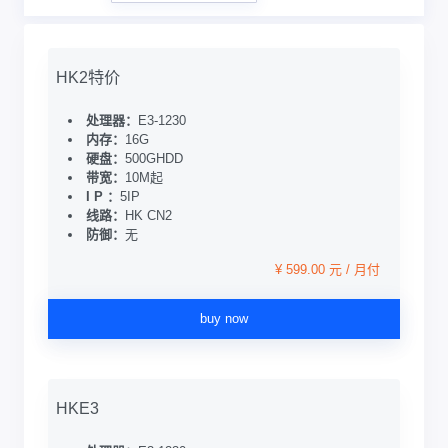
HK2特价
处理器：
E3-1230
内存：
16G
硬盘：
500GHDD
带宽：
10M起
I P ：
5IP
线路：
HK CN2
防御：
无
¥ 599.00 元 / 月付
buy now
HKE3